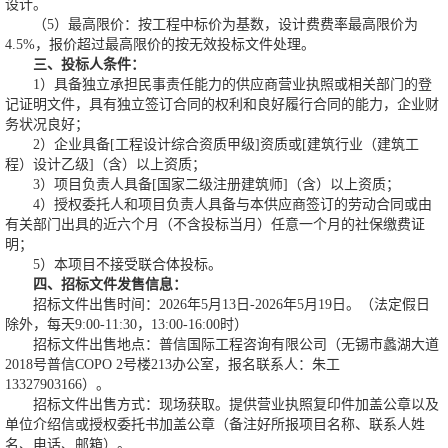
设计。
（5）最高限价：按工程中标价为基数，设计费费率最高限价为
4.5%，报价超过最高限价的按无效投标文件处理。
三、投标人条件：
1）具备独立承担民事责任能力的供应商营业执照或相关部门的登
记证明文件，具有独立签订合同的权利和良好履行合同的能力，企业财
务状况良好；
2）企业具备[工程设计综合资质甲级]资质或[建筑行业（建筑工
程）设计乙级]（含）以上资质；
3）项目负责人具备[国家二级注册建筑师]（含）以上资质；
4）授权委托人和项目负责人具备与本供应商签订的劳动合同或由
有关部门出具的近六个月（不含投标当月）任意一个月的社保缴费证
明；
5）本项目不接受联合体投标。
四、招标文件发售信息：
招标文件出售时间：2026年5月13日-2026年5月19日。（法定假日
除外，每天9:00-11:30，13:00-16:00时）
招标文件出售地点：普信国际工程咨询有限公司（无锡市蠡湖大道
2018号普信COPO 2号楼213办公室，报名联系人：朱工
13327903166）。
招标文件出售方式：现场获取。提供营业执照复印件加盖公章以及
单位介绍信或授权委托书加盖公章（备注好所报项目名称、联系人姓
名、电话、邮箱）。